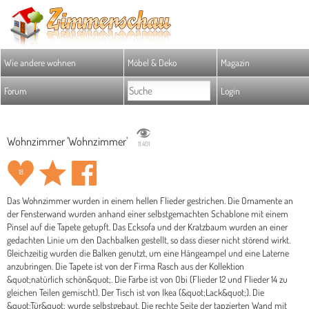
Wie andere wohnen
Möbel & Deko
Magazin
Forum
Login
Wohnzimmer 'Wohnzimmer'
11.401
18
Das Wohnzimmer wurden in einem hellen Flieder gestrichen. Die Ornamente an
der Fensterwand wurden anhand einer selbstgemachten Schablone mit einem
Pinsel auf die Tapete getupft. Das Ecksofa und der Kratzbaum wurden an einer
gedachten Linie um den Dachbalken gestellt, so dass dieser nicht störend wirkt.
Gleichzeitig wurden die Balken genutzt, um eine Hängeampel und eine Laterne
anzubringen. Die Tapete ist von der Firma Rasch aus der Kollektion
&quot;natürlich schön&quot;. Die Farbe ist von Obi (Flieder 12 und Flieder 14 zu
gleichen Teilen gemischt). Der Tisch ist von Ikea (&quot;Lack&quot;). Die
&quot;Tür&quot; wurde selbstgebaut. Die rechte Seite der tapzierten Wand mit