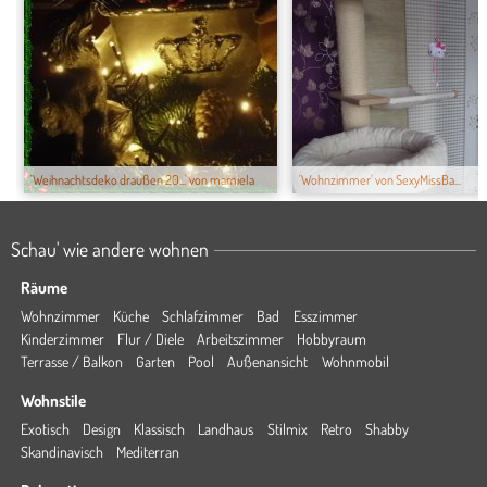
'Weihnachtsdeko draußen 20...' von mamiela
'Wohnzimmer' von SexyMissBa...
Schau' wie andere wohnen
Räume
Wohnzimmer
Küche
Schlafzimmer
Bad
Esszimmer
Kinderzimmer
Flur / Diele
Arbeitszimmer
Hobbyraum
Terrasse / Balkon
Garten
Pool
Außenansicht
Wohnmobil
Wohnstile
Exotisch
Design
Klassisch
Landhaus
Stilmix
Retro
Shabby
Skandinavisch
Mediterran