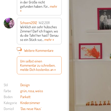
in der Größe nicht
gefunden haben.
Für...
mehr
»
Schoeni2012
14.12.2011
Wirklich ein sehr hübsches
Zimmer! Darf ich fragen, wo
du die Tafel her hast? Genau
so ein Stück suc...
mehr »
Weitere Kommentare
3
Um selbst einen
Kommentar zu schreiben,
melde Dich kostenlos an »
Stil
Design
Farbe
grün
,
rosa
,
weiss
Boden
Parkett
Kategorie
Kinderzimmer
Domizil
'Das neue Haus'