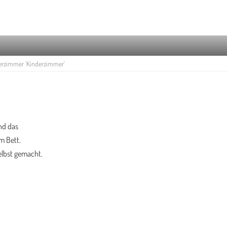
rzimmer 'Kinderzimmer'
nd das
m Bett.
elbst gemacht.