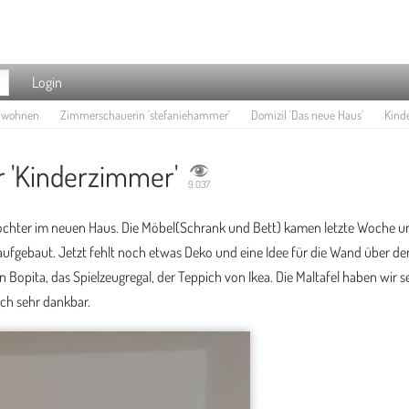
Login
e wohnen
Zimmerschauerin 'stefaniehammer'
Domizil 'Das neue Haus'
Kinde
 'Kinderzimmer'
9.037
chter im neuen Haus. Die Möbel(Schrank und Bett) kamen letzte Woche u
ufgebaut. Jetzt fehlt noch etwas Deko und eine Idee für die Wand über de
 Bopita, das Spielzeugregal, der Teppich von Ikea. Die Maltafel haben wir s
ich sehr dankbar.