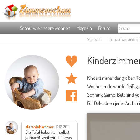
Schau' wie andere wohnen
Magazin
Forum
Startseite
Schau' wie ander
Kinderzimmer
4
Kinderzimmer der großen To
Wochenende wurde fleißig a
Schrank &amp; Bett sind von
Für Dekoideen jeder Art bin 
stefaniehammer
14.12.2011
Die Tafel haben wir selbst
gemacht, weil wir so etwas