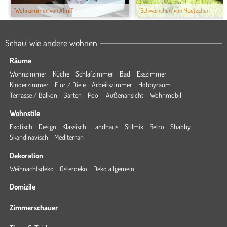
'Wohnzimmer' von AlmiT
'Schweinchen' von Muetzchen
Schau' wie andere wohnen
Räume
Wohnzimmer
Küche
Schlafzimmer
Bad
Esszimmer
Kinderzimmer
Flur / Diele
Arbeitszimmer
Hobbyraum
Terrasse / Balkon
Garten
Pool
Außenansicht
Wohnmobil
Wohnstile
Exotisch
Design
Klassisch
Landhaus
Stilmix
Retro
Shabby
Skandinavisch
Mediterran
Dekoration
Weihnachtsdeko
Osterdeko
Deko allgemein
Domizile
Zimmerschauer