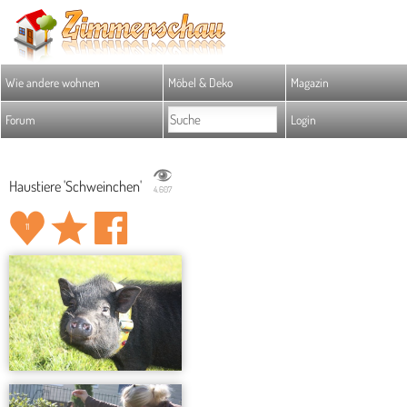
Wie andere wohnen
Möbel & Deko
Magazin
Forum
Login
Haustiere 'Schweinchen'
4.607
11