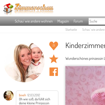
Schau' wie andere wohnen
Magazin
Forum
Startseite
Schau' wie ander
Kinderzimmer
23
Wunderschönes prinzessin L
biveh
12.03.2012
Oh wie süß, da fühlt sich
deine kleine Prinzessin