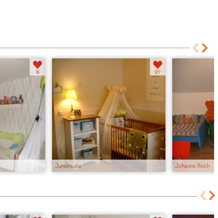
16
127
Juniorsuite
Johanns Reich