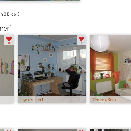
ch
3 Bilder
)
mer"
38
3
Jugendzimmer 1
Söhnchens Reich