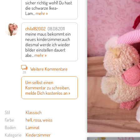
sicher richtig wohl! Du hast
die schwarze Ikea-
Lam...
mehr »
chila182002
08.08.2011
meine maus bekommt ein
neues kinderzimmer.auch
diesmal werde ich wieder
bilder einstellen dauert
abe...
mehr »
Weitere Kommentare
28
Um selbst einen
Kommentar zu schreiben,
melde Dich kostenlos an »
Stil
Klassisch
Farbe
hell
,
rosa
,
weiss
Boden
Laminat
Kategorie
Kinderzimmer