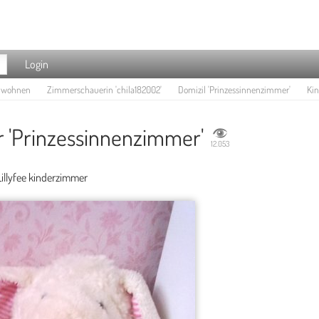
Login
e wohnen
Zimmerschauerin 'chila182002'
Domizil 'Prinzessinnenzimmer'
Kin
 'Prinzessinnenzimmer'
12.053
illyfee kinderzimmer