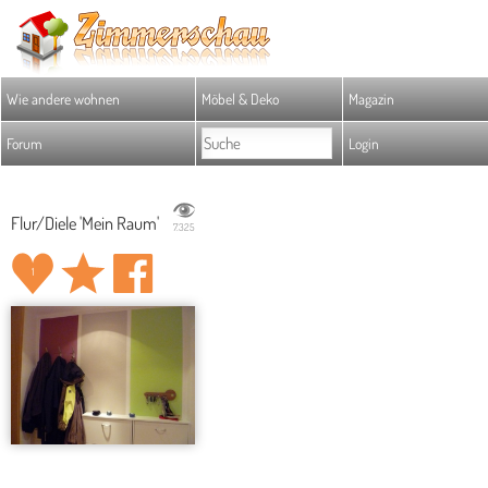
Wie andere wohnen
Möbel & Deko
Magazin
Forum
Login
Flur/Diele 'Mein Raum'
7.325
1