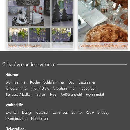
'Küche' von JuleSweetH...
'Weihnachtsdeko 2015 Merry...' von J
Schau' wie andere wohnen
Räume
Wohnzimmer
Küche
Schlafzimmer
Bad
Esszimmer
Kinderzimmer
Flur / Diele
Arbeitszimmer
Hobbyraum
Terrasse / Balkon
Garten
Pool
Außenansicht
Wohnmobil
Wohnstile
Exotisch
Design
Klassisch
Landhaus
Stilmix
Retro
Shabby
Skandinavisch
Mediterran
Dekoration