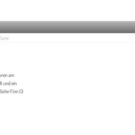
'Luna'
boren am
lt und ein
 Sohn Finn (3