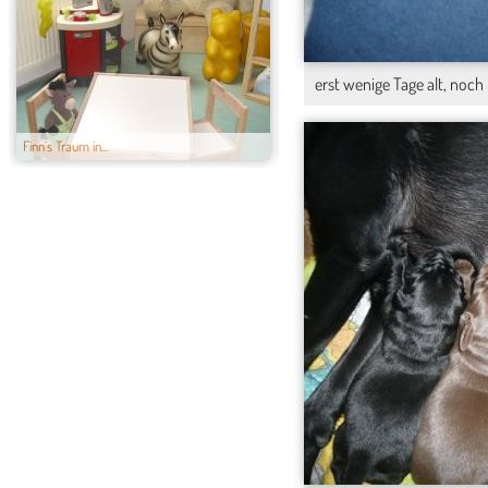
erst wenige Tage alt, noc
Finn`s Traum in...
Finn`s Räuberhö...