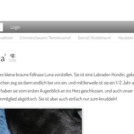
Login
e wohnen
Zimmerschauerin 'Terrorkruemel'
Domizil 'Kindertraum'
Haustiere 
a'
5.726
re kleine braune Fellnase Luna vorstellen. Sie ist eine Labrador-Hündin, ge
hen zog sie dann endlich bei uns ein, und mittlerweile ist sie ein 1/2 Jahr a
r haben sie vom ersten Augenblick an ins Herz geschlossen, und auch unser
enmitglied abgöttisch. Sie ist aber auch einfach nur zum knuddeln!