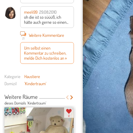
meeli99
29.08.2010
oh die ist so süüüß, ich
hätte auch gerne so einen...
Weitere Kommentare
21
Um selbst einen
Kommentar zu schreiben,
melde Dich kostenlos an »
Kategorie
Haustiere
Domizil
'Kindertraum'
Weitere Räume
dieses Domizils 'Kindertraum'
12