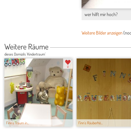
wer hilft mir hoch?
Weitere Bilder anzeigen
(no
Weitere Räume
dieses Domizils 'Kindertraum'
12
Finn`s Traum in...
Finn`s Räuberhö...