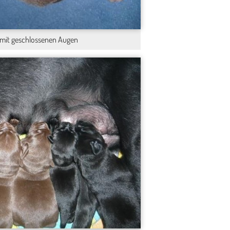
h mit geschlossenen Augen
Finn`s Eigenhei...
Finn`s Super Ma...