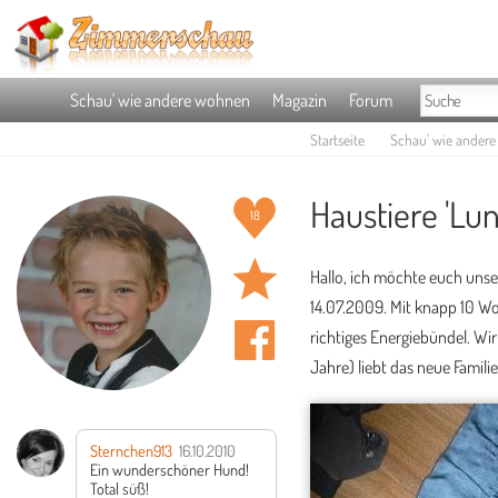
Schau' wie andere wohnen
Magazin
Forum
Startseite
Schau' wie ander
Haustiere 'Lun
18
Hallo, ich möchte euch unse
14.07.2009. Mit knapp 10 Woc
richtiges Energiebündel. Wi
Jahre) liebt das neue Famili
Sternchen913
16.10.2010
Ein wunderschöner Hund!
Total süß!