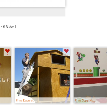
ch
9 Bilder
)
14
22
Finn`s Eigenhei...
Finn`s Super Ma...