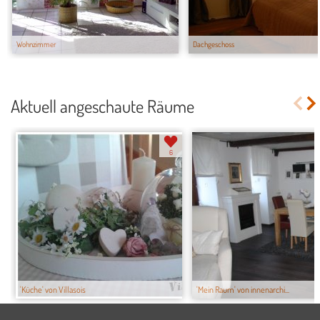
Wohnzimmer
Dachgeschoss
Aktuell angeschaute Räume
6
'Küche' von Villasois
'Mein Raum' von innenarchi...