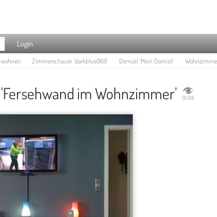
Login
e wohnen
Zimmerschauer 'darkblue069'
Domizil 'Mein Domizil'
Wohnzimmer 
'Fersehwand im Wohnzimmer'
10.518