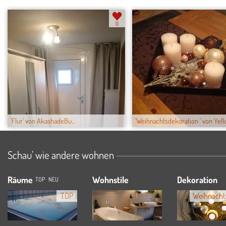
0
'Flur' von AkashadeBu...
'Weihnachtsdekoration ' von Yel
Schau' wie andere wohnen
Räume
Wohnstile
Dekoration
TOP
NEU
TOP
Weihnacht