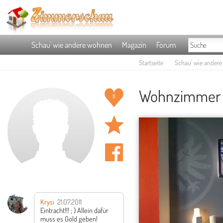
Schau' wie andere wohnen
Magazin
Forum
Startseite
Schau' wie ander
Wohnzimmer 
11
Krysi
21.07.2011
Eintracht!!! ; )
Allein dafür
muss es Gold geben!