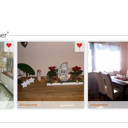
er"
2
1
Wohnzimmer
wohnzimmer