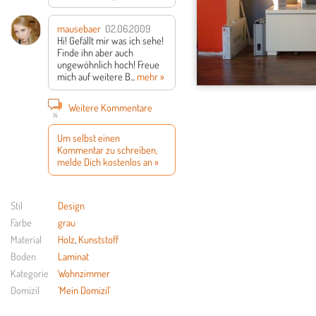
mausebaer
02.06.2009
Hi! Gefällt mir was ich sehe!
Finde ihn aber auch
ungewöhnlich hoch!
Freue
mich auf weitere B...
mehr »
Weitere Kommentare
14
Um selbst einen
Kommentar zu schreiben,
melde Dich kostenlos an »
Stil
Design
Farbe
grau
Material
Holz
,
Kunststoff
Boden
Laminat
Kategorie
Wohnzimmer
Domizil
'Mein Domizil'