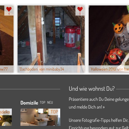
4
0
low77
'Dachboden' von minibaby34
'Halloween 2010' von ba
Und wie wohnst Du?
Präsentiere auch Du Deine gelunge
Domizile
TOP
NEU
und melde Dich an! »
sdeko
TOP
Unsere Fotografie-Tipps helfen Dir,
Einrichtung besonders gut zur Gelt