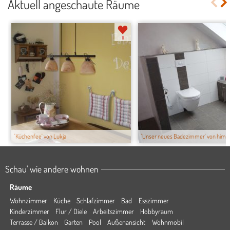
Aktuell angeschaute Räume
11
'Küchenfee' von Lukja
'Unser neues Badezimmer' von himb
Schau' wie andere wohnen
Räume
Wohnzimmer
Küche
Schlafzimmer
Bad
Esszimmer
Kinderzimmer
Flur / Diele
Arbeitszimmer
Hobbyraum
Terrasse / Balkon
Garten
Pool
Außenansicht
Wohnmobil