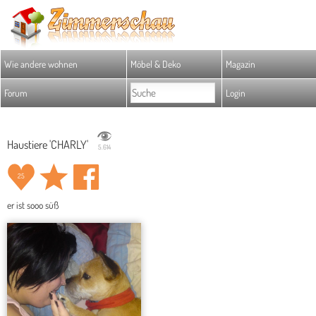
Wie andere wohnen
Möbel & Deko
Magazin
Forum
Login
Haustiere 'CHARLY'
5.614
25
er ist sooo süß