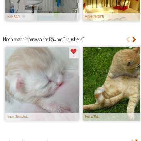
Mein BAD
WOHNZIMMER
Noch mehr interessante Räume "Haustiere"
6
Unser Streichel...
Meine "Fel...