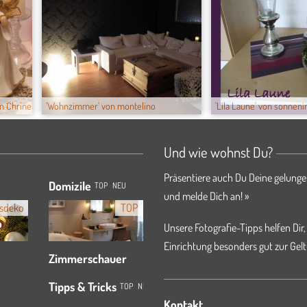
on Chrinette
'Wohnzimmer' von montelino
'Lila Laune' von sonnenin
Und wie wohnst Du?
Präsentiere auch Du Deine gelunge
Domizile
TOP
NEU
und melde Dich an! »
sdeko
TOP
Unsere Fotografie-Tipps helfen Dir,
Einrichtung besonders gut zur Gelt
Zimmerschauer
Tipps & Tricks
TOP
NEU
Kontakt