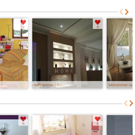
0
81
Wohnzimmer / Kü...
Wohnzimmer nach.
14
8