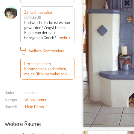
Zimtschnaeuzlein
30.08.2011
Und,welche Farbe ist es nun
geworden?
Zeigst Du uns
Bilder von der neu
bezogenen Couch?
...
mehr »
Weitere Kommentare
44
Um selbst einen
Kommentar zu schreiben,
melde Dich kostenlos an »
Boden
Fliesen
Kategorie
Wohnzimmer
Domizil
'Mein Domizil'
Weitere Räume