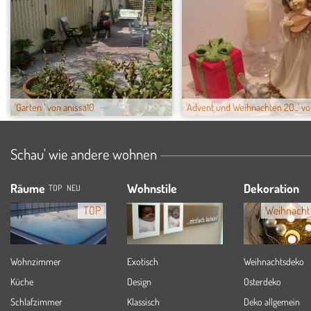
'Garten ' von anissa10
'Advent und Weihnachten 20...' v
Schau' wie andere wohnen
Räume
Wohnstile
Dekoration
TOP
NEU
TOP
Weihnacht
Wohnzimmer
Exotisch
Weihnachtsdeko
Küche
Design
Osterdeko
Schlafzimmer
Klassisch
Deko allgemein