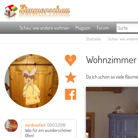
Schau' wie andere wohnen
Magazin
Forum
Startseite
Schau' wie ander
Wohnzimmer '
22
Da ich schon so viele Räume 
nordseefan1
09.03.2019
Was für ein wunderschöner
Ofen!