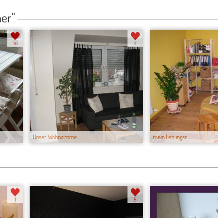
er"
36
4
Unser Wohnzimme...
mein lieblingsr...
1
8