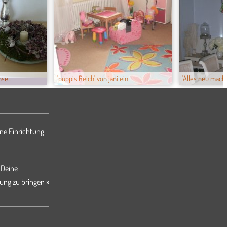
se...
'püppis Reich' von janilein
'Alles neu macht d
ne Einrichtung
 Deine
ung zu bringen »