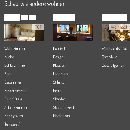
Schau' wie andere wohnen
Räume
Wohnstile
Dekoration
TOP
NEU
TOP
Weihnacht
Wohnzimmer
Exotisch
Weihnachtsdeko
Küche
Design
Osterdeko
Schlafzimmer
Klassisch
Deko allgemein
Bad
Landhaus
Esszimmer
Stilmix
Kinderzimmer
Retro
Flur / Diele
Shabby
Arbeitszimmer
Skandinavisch
Hobbyraum
Mediterran
Terrasse /