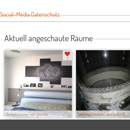
Social–Media Datenschutz
Aktuell angeschaute Räume
2
'Schlafzimmer' von gerrito
'Weihnachtsdeko' von betty58