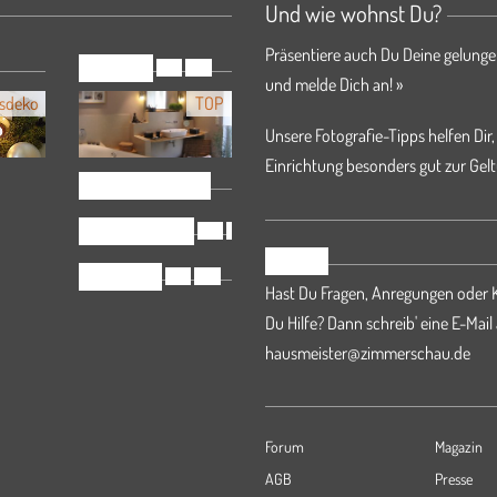
Und wie wohnst Du?
Präsentiere auch Du Deine gelunge
Domizile
TOP
NEU
und melde Dich an! »
sdeko
TOP
Unsere Fotografie-Tipps helfen Dir,
Einrichtung besonders gut zur Gelt
Zimmerschauer
Tipps & Tricks
TOP
NEU
Kontakt
Haustiere
TOP
NEU
Hast Du Fragen, Anregungen oder K
Du Hilfe? Dann schreib' eine E-Mail
hausmeister@zimmerschau.de
Forum
Magazin
AGB
Presse