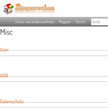
Schau' wie andere wohnen
Magazin
Forum
Misc
User
AGB
Datenschutz