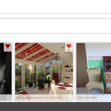
1
9
'Wintergartentraum' von Chrinette
'Flur' von ullali