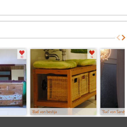
10
14
'Bad' von bestija
'Bad' von Sandy