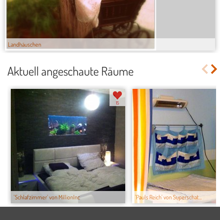
Landhäuschen
Aktuell angeschaute Räume
15
'Schlafzimmer' von MillionInc
'Pauls Reich' von Superschat...