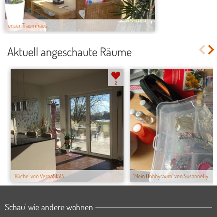
unser Traumhaus
Aktuell angeschaute Räume
2
'Küche' von Verna51515
'Mein Hobbyraum' von Susannelly
Schau' wie andere wohnen