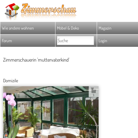
Wie andere wohnen
Möbel & Deko
Magazin
Forum
Login
Zimmerschauerin 'muttervaterkind'
Domizile
3.