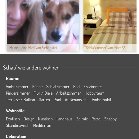
'Meine kleine Mica' von Siebenstei...
'Schlafzimmer' von frisco68
Schau' wie andere wohnen
Räume
Wohnzimmer
Küche
Schlafzimmer
Bad
Esszimmer
Kinderzimmer
Flur / Diele
Arbeitszimmer
Hobbyraum
Terrasse / Balkon
Garten
Pool
Außenansicht
Wohnmobil
Wohnstile
Exotisch
Design
Klassisch
Landhaus
Stilmix
Retro
Shabby
Skandinavisch
Mediterran
Dekoration