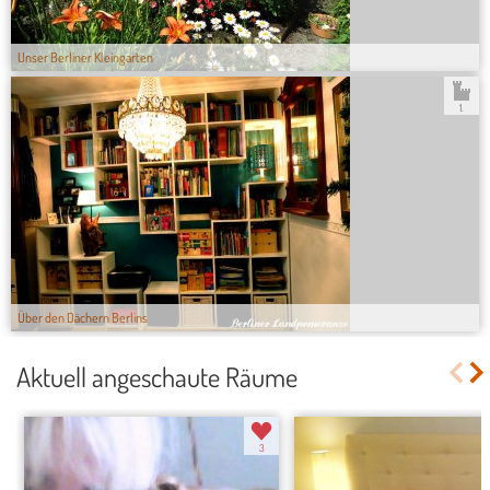
Unser Berliner Kleingarten
1.
Über den Dächern Berlins
Aktuell angeschaute Räume
3