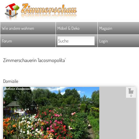
Wie andere wohnen
Möbel & Deko
Magazin
Forum
Login
Zimmerschauerin 'lacosmopolita'
Domizile
0