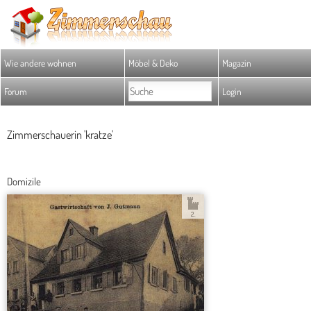
Wie andere wohnen
Möbel & Deko
Magazin
Forum
Login
Zimmerschauerin 'kratze'
Domizile
2.