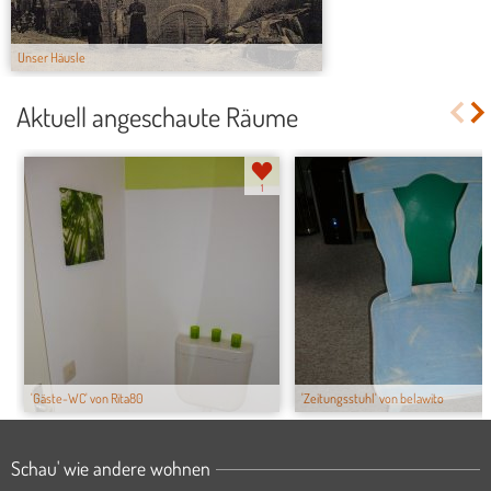
Unser Häusle
Aktuell angeschaute Räume
1
'Gäste-WC' von Rita80
'Zeitungsstuhl' von belawito
Schau' wie andere wohnen