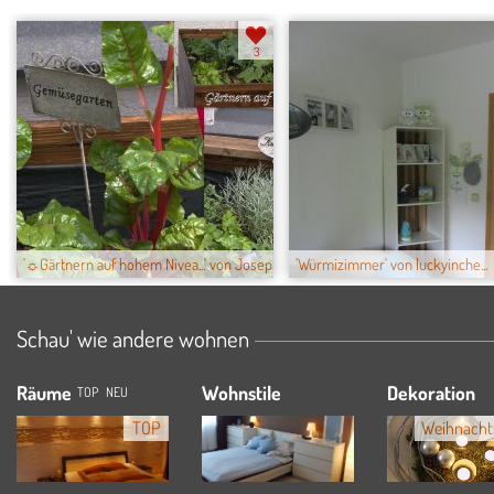
3
'☼Gärtnern auf hohem Nivea...' von Josephinch...
'Würmizimmer' von luckyinche...
Schau' wie andere wohnen
Räume
Wohnstile
Dekoration
TOP
NEU
TOP
Weihnacht