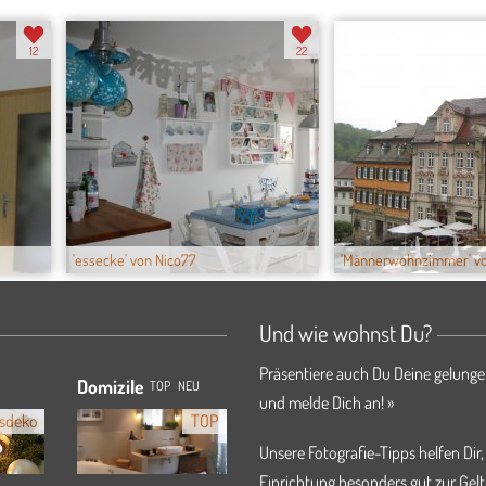
12
22
'essecke' von Nico77
'Männerwohnzimmer' v
Und wie wohnst Du?
Präsentiere auch Du Deine gelunge
Domizile
TOP
NEU
und melde Dich an! »
sdeko
TOP
Unsere Fotografie-Tipps helfen Dir,
Einrichtung besonders gut zur Gelt