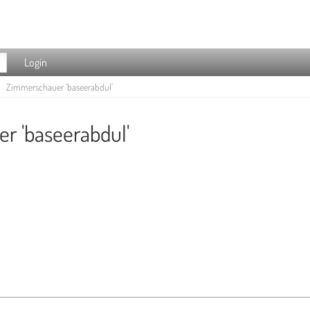
Login
Zimmerschauer 'baseerabdul'
r 'baseerabdul'