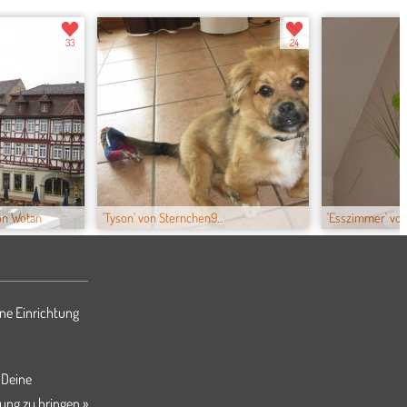
33
24
on Wotan
'Tyson' von Sternchen9...
'Esszimmer' von
ne Einrichtung
 Deine
ung zu bringen »