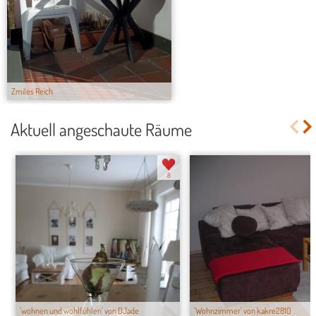
Zmiles Reich
Aktuell angeschaute Räume
8
'wohnen und wohlfühlen' von DJade
'Wohnzimmer' von kakre2810