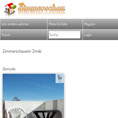
Wie andere wohnen
Möbel & Deko
Magazin
Forum
Login
Zimmerschauerin 'Zmile'
Domizile
0.