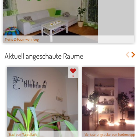
Meine 2-Raumwohnung
Aktuell angeschaute Räume
5
'Bad' von Marcella60
'Berieselungsecke' von Tuetensepp...