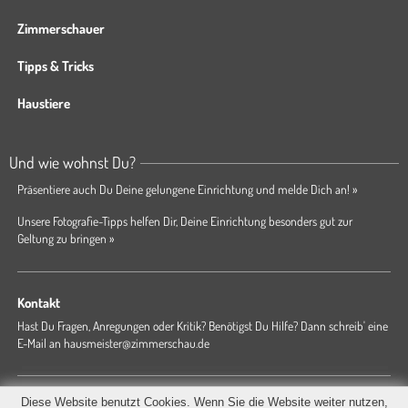
Zimmerschauer
Tipps & Tricks
Haustiere
Und wie wohnst Du?
Präsentiere auch Du Deine gelungene Einrichtung und melde Dich an! »
Unsere Fotografie-Tipps helfen Dir, Deine Einrichtung besonders gut zur
Geltung zu bringen »
Kontakt
Hast Du Fragen, Anregungen oder Kritik? Benötigst Du Hilfe? Dann schreib' eine
E-Mail an
hausmeister@zimmerschau.de
Forum
Magazin
AGB
Presse
Datenschutz
Impressum
Diese Website benutzt Cookies. Wenn Sie die Website weiter nutzen,