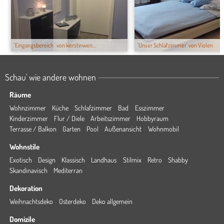
'Eingangsbereich ' von kerstinwen...
'Unser Schlafzimmer' von Violen
Schau' wie andere wohnen
Räume
Wohnzimmer
Küche
Schlafzimmer
Bad
Esszimmer
Kinderzimmer
Flur / Diele
Arbeitszimmer
Hobbyraum
Terrasse / Balkon
Garten
Pool
Außenansicht
Wohnmobil
Wohnstile
Exotisch
Design
Klassisch
Landhaus
Stilmix
Retro
Shabby
Skandinavisch
Mediterran
Dekoration
Weihnachtsdeko
Osterdeko
Deko allgemein
Domizile