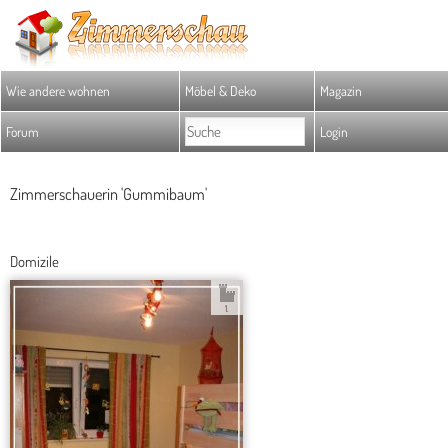
Wie andere wohnen
Möbel & Deko
Magazin
Forum
Login
Zimmerschauerin 'Gummibaum'
Domizile
1.