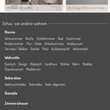
'Mini-Flur' von Karolin
'Die Cottage-Kitchen' von tonjazi
Schau' wie andere wohnen
Räume
Wohnzimmer
Küche
Schlafzimmer
Bad
Esszimmer
Kinderzimmer
Flur / Diele
Arbeitszimmer
Hobbyraum
Terrasse / Balkon
Garten
Pool
Außenansicht
Wohnmobil
Wohnstile
Exotisch
Design
Klassisch
Landhaus
Stilmix
Retro
Shabby
Skandinavisch
Mediterran
Dekoration
Weihnachtsdeko
Osterdeko
Deko allgemein
Domizile
Zimmerschauer