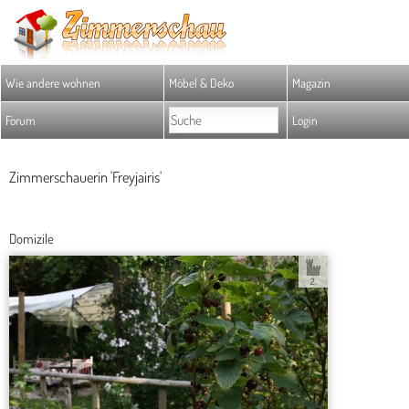
Wie andere wohnen
Möbel & Deko
Magazin
Forum
Login
Zimmerschauerin 'Freyjairis'
Domizile
2.