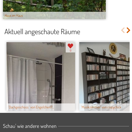
Haus im Haus
Aktuell angeschaute Räume
0
'Dachgeschoss ' von Engelchen7...
'Musikzimmer' von crazychick
Schau' wie andere wohnen