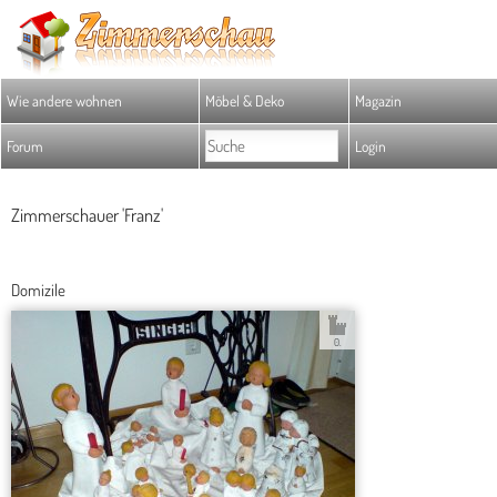
Wie andere wohnen
Möbel & Deko
Magazin
Forum
Login
Zimmerschauer 'Franz'
Domizile
0.