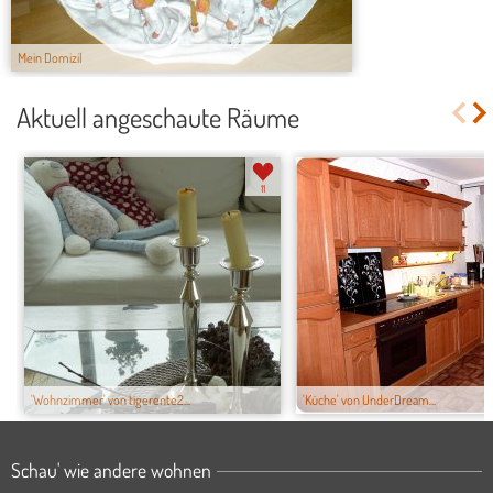
Mein Domizil
Aktuell angeschaute Räume
11
'Wohnzimmer' von tigerente2...
'Küche' von UnderDream...
Schau' wie andere wohnen