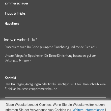
Zimmerschauer
Tipps & Tricks
Haustiere
Und wie wohnst Du?
Präsentiere auch Du Deine gelungene Einrichtung und melde Dich an! »
Unsere Fotografie-Tipps helfen Dir, Deine Einrichtung besonders gut zur
Geltung zu bringen »
Kontakt
Hast Du Fragen, Anregungen oder Kritik? Benötigst Du Hilfe? Dann schreib' eine
E-Mail an
hausmeister@zimmerschau.de
Forum
Magazin
AGB
Presse
Datenschutz
Impressum
Diese Website benutzt Cookies. Wenn Sie die Website weiter nutzen,
Hausordnung
stimmen Sie der Verwendung von Cookies zu.
Weitere Informationen
|