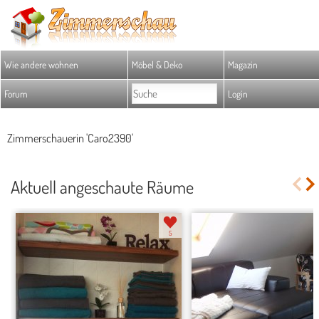
Wie andere wohnen
Möbel & Deko
Magazin
Forum
Login
Zimmerschauerin 'Caro2390'
Aktuell angeschaute Räume
5