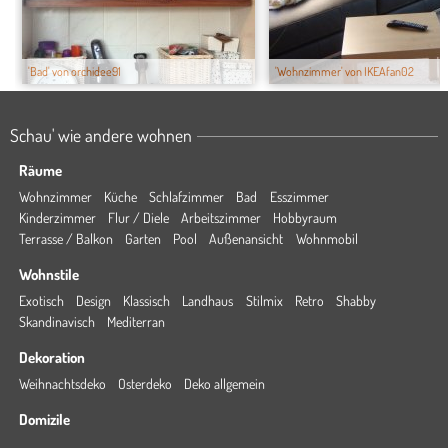
'Bad' von orchidee91
'Wohnzimmer' von IKEAfan02
Schau' wie andere wohnen
Räume
Wohnzimmer
Küche
Schlafzimmer
Bad
Esszimmer
Kinderzimmer
Flur / Diele
Arbeitszimmer
Hobbyraum
Terrasse / Balkon
Garten
Pool
Außenansicht
Wohnmobil
Wohnstile
Exotisch
Design
Klassisch
Landhaus
Stilmix
Retro
Shabby
Skandinavisch
Mediterran
Dekoration
Weihnachtsdeko
Osterdeko
Deko allgemein
Domizile