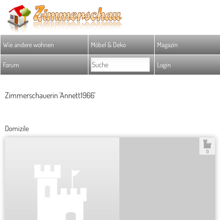
Wie andere wohnen
Möbel & Deko
Magazin
Forum
Login
Zimmerschauerin 'Annett1966'
Domizile
0