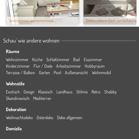
'Wohnzimmer' von immerkreat...
'Chillen unterm Dach' von bellalione...
Schau' wie andere wohnen
Räume
Wohnzimmer
Küche
Schlafzimmer
Bad
Esszimmer
Kinderzimmer
Flur / Diele
Arbeitszimmer
Hobbyraum
Terrasse / Balkon
Garten
Pool
Außenansicht
Wohnmobil
Wohnstile
Exotisch
Design
Klassisch
Landhaus
Stilmix
Retro
Shabby
Skandinavisch
Mediterran
Dekoration
Weihnachtsdeko
Osterdeko
Deko allgemein
Domizile