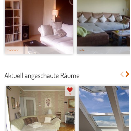
marion37
colle
Aktuell angeschaute Räume
9