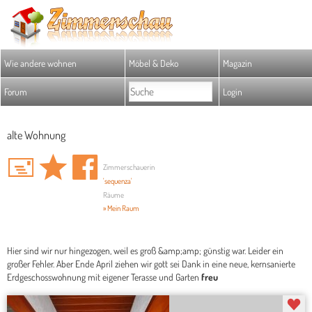
Wie andere wohnen
Möbel & Deko
Magazin
Forum
Login
alte Wohnung
Zimmerschauerin
'sequenza'
Räume
» Mein Raum
Hier sind wir nur hingezogen, weil es groß &amp;amp; günstig war. Leider ein
großer Fehler. Aber Ende April ziehen wir gott sei Dank in eine neue, kernsanierte
Erdgeschosswohnung mit eigener Terasse und Garten
freu