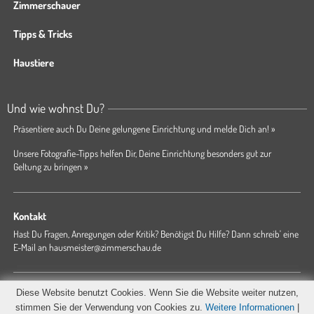
Zimmerschauer
Tipps & Tricks
Haustiere
Und wie wohnst Du?
Präsentiere auch Du Deine gelungene Einrichtung und melde Dich an! »
Unsere Fotografie-Tipps helfen Dir, Deine Einrichtung besonders gut zur
Geltung zu bringen »
Kontakt
Hast Du Fragen, Anregungen oder Kritik? Benötigst Du Hilfe? Dann schreib' eine
E-Mail an
hausmeister@zimmerschau.de
Forum
Magazin
AGB
Presse
Datenschutz
Impressum
Diese Website benutzt Cookies. Wenn Sie die Website weiter nutzen,
Hausordnung
stimmen Sie der Verwendung von Cookies zu.
Weitere Informationen
|