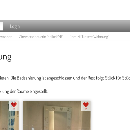
Login
e wohnen
Zimmerschauerin 'heike1276'
Domizil 'Unsere Wohnung'
ung
vieren. Die Badsanierung ist abgeschlossen und der Rest folgt Stück für Stüc
llung der Räume eingestellt.
2
2