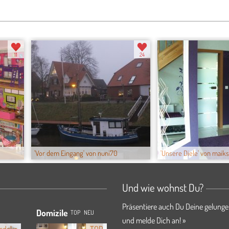
11
24
'Vor dem Eingang' von nuni70
'Unsere Diele' von maiksu
Und wie wohnst Du?
Präsentiere auch Du Deine gelunge
Domizile
TOP
NEU
und melde Dich an! »