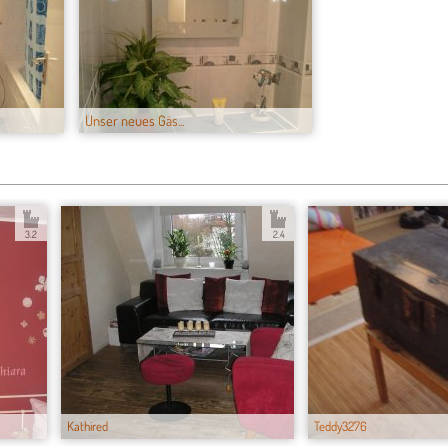
Unser neues Gäs...
3.2
2.4
Kathired
Teddy3276