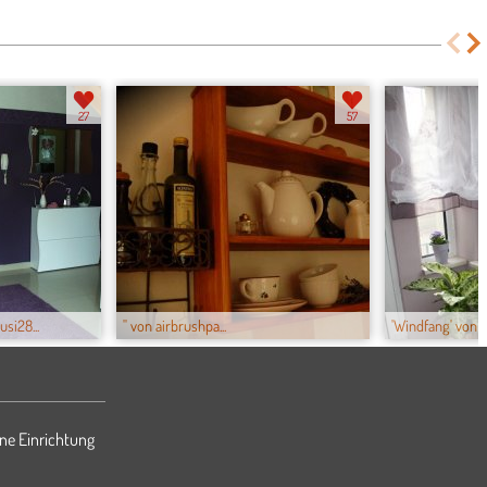
27
57
si28...
'' von airbrushpa...
'Windfang' von 
ne Einrichtung