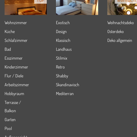
TOP
Weihnacht
Wohnzimmer
Exotisch
Weihnachtsdeko
Küche
Design
Osterdeko
Schlafzimmer
Klassisch
Deko allgemein
Bad
Landhaus
Esszimmer
Stilmix
Kinderzimmer
Retro
Flur / Diele
Shabby
Arbeitszimmer
Skandinavisch
Hobbyraum
Mediterran
Terrasse /
Balkon
Garten
Pool