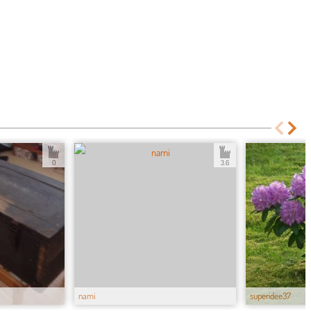
0
3.6
nami
superidee37