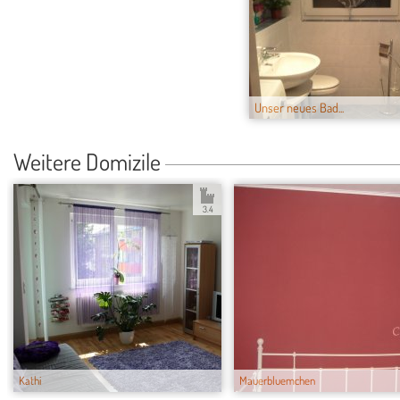
Unser neues Bad...
Weitere Domizile
3.4
Kathi
Mauerbluemchen