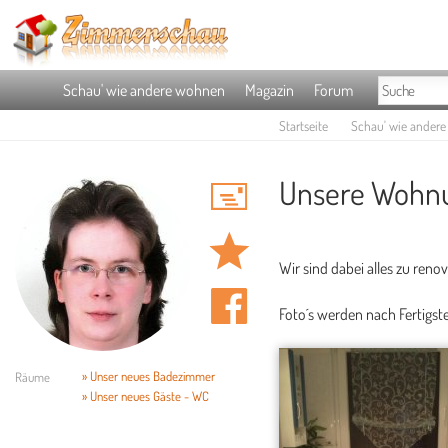
Schau' wie andere wohnen
Magazin
Forum
Startseite
Schau' wie ander
Unsere Wohn
Wir sind dabei alles zu reno
Foto´s werden nach Fertigste
» Unser neues Badezimmer
Räume
» Unser neues Gäste - WC