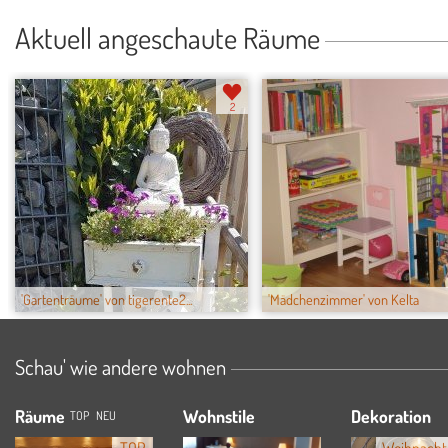
Aktuell angeschaute Räume
2
'Gartenträume' von tigerente2...
'Mädchenzimmer' von Kelta
Schau' wie andere wohnen
Räume
Wohnstile
Dekoration
TOP
NEU