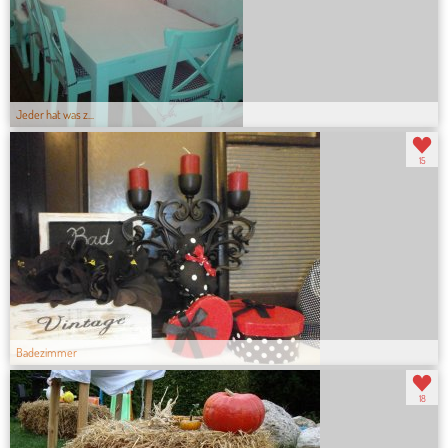
Jeder hat was z...
15
Badezimmer
18