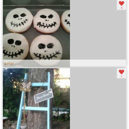
9
god jul
2