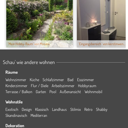
'Mein Hobby-Raum' von Monara
'Eingangsbereich ' von kerstinwen...
Schau' wie andere wohnen
Räume
Wohnzimmer
Küche
Schlafzimmer
Bad
Esszimmer
Kinderzimmer
Flur / Diele
Arbeitszimmer
Hobbyraum
Terrasse / Balkon
Garten
Pool
Außenansicht
Wohnmobil
Wohnstile
Exotisch
Design
Klassisch
Landhaus
Stilmix
Retro
Shabby
Skandinavisch
Mediterran
Dekoration