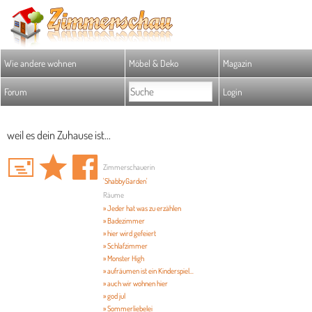
Wie andere wohnen
Möbel & Deko
Magazin
Forum
Login
weil es dein Zuhause ist...
Zimmerschauerin
'ShabbyGarden'
Räume
» Jeder hat was zu erzählen
» Badezimmer
» hier wird gefeiert
» Schlafzimmer
» Monster High
» aufräumen ist ein Kinderspiel...
» auch wir wohnen hier
» god jul
» Sommerliebelei