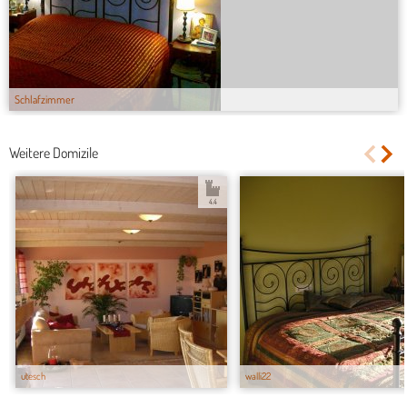
Schlafzimmer
Weitere Domizile
4.4
utesch
walli22