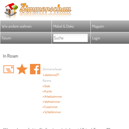
Wie andere wohnen
Möbel & Deko
Magazin
Forum
Login
In Rosen
Zimmerschauer
'Lobotomie27'
Räume
» Diele
» Küche
» Arbeitszimmer
» Wohnzimmer
» Esszimmer
» Schlafzimmer