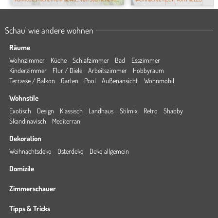
Schau' wie andere wohnen
Räume
Wohnzimmer
Küche
Schlafzimmer
Bad
Esszimmer
Kinderzimmer
Flur / Diele
Arbeitszimmer
Hobbyraum
Terrasse / Balkon
Garten
Pool
Außenansicht
Wohnmobil
Wohnstile
Exotisch
Design
Klassisch
Landhaus
Stilmix
Retro
Shabby
Skandinavisch
Mediterran
Dekoration
Weihnachtsdeko
Osterdeko
Deko allgemein
Domizile
Zimmerschauer
Tipps & Tricks