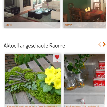
Saskia
Jasmin
Aktuell angeschaute Räume
15
'Konnte es nicht mehr abwa...' von Sternchen6...
'Weihnachten 2011' von Miez23