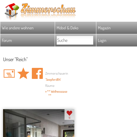
Wie andere wohnen
Möbel & Deko
Magazin
Forum
Login
Unser "Reich"
Zimmerschauerin
'Seepferd84'
Räume
» ** Wellnessoase
**
6