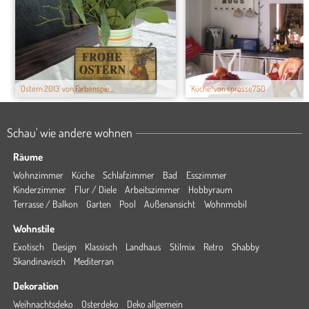
'Ostern 2013' von Farbenspie...
'Küche' von sprosse750
Schau' wie andere wohnen
Räume
Wohnzimmer
Küche
Schlafzimmer
Bad
Esszimmer
Kinderzimmer
Flur / Diele
Arbeitszimmer
Hobbyraum
Terrasse / Balkon
Garten
Pool
Außenansicht
Wohnmobil
Wohnstile
Exotisch
Design
Klassisch
Landhaus
Stilmix
Retro
Shabby
Skandinavisch
Mediterran
Dekoration
Weihnachtsdeko
Osterdeko
Deko allgemein