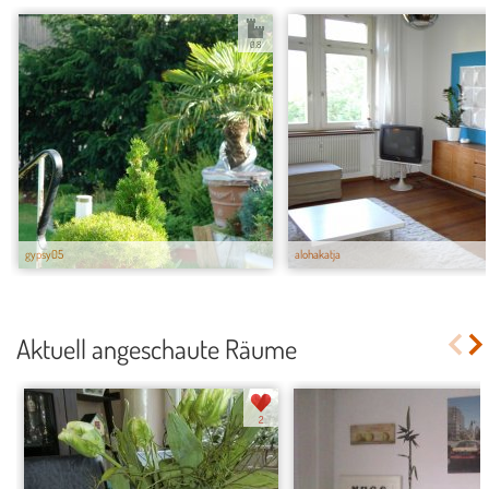
0.8
gypsy05
alohakatja
Aktuell angeschaute Räume
2