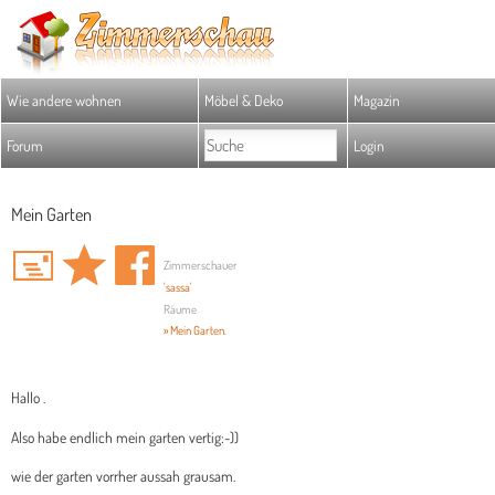
Wie andere wohnen
Möbel & Deko
Magazin
Forum
Login
Mein Garten
Zimmerschauer
'sassa'
Räume
» Mein Garten.
Hallo .
Also habe endlich mein garten vertig:-))
wie der garten vorrher aussah grausam.