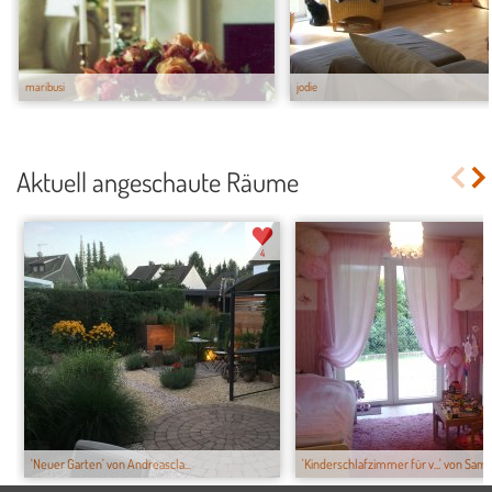
maribusi
jodie
Aktuell angeschaute Räume
4
'Neuer Garten' von Andreascla...
'Kinderschlafzimmer für v...' von Sam