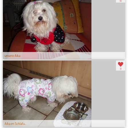
10
unsere Aika
9
Aika im Schlafa...