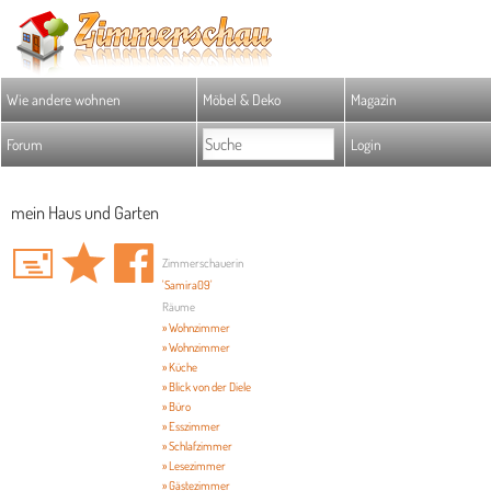
Wie andere wohnen
Möbel & Deko
Magazin
Forum
Login
mein Haus und Garten
Zimmerschauerin
'Samira09'
Räume
» Wohnzimmer
» Wohnzimmer
» Küche
» Blick von der Diele
» Büro
» Esszimmer
» Schlafzimmer
» Lesezimmer
» Gästezimmer