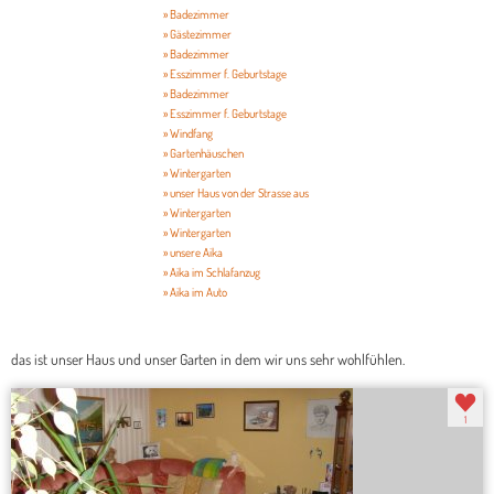
» Badezimmer
» Gästezimmer
» Badezimmer
» Esszimmer f. Geburtstage
» Badezimmer
» Esszimmer f. Geburtstage
» Windfang
» Gartenhäuschen
» Wintergarten
» unser Haus von der Strasse aus
» Wintergarten
» Wintergarten
» unsere Aika
» Aika im Schlafanzug
» Aika im Auto
das ist unser Haus und unser Garten in dem wir uns sehr wohlfühlen.
1