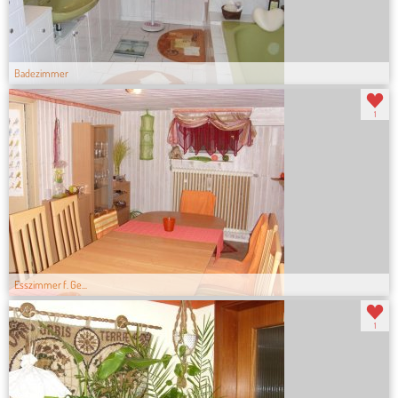
Badezimmer
1
Esszimmer f. Ge...
1