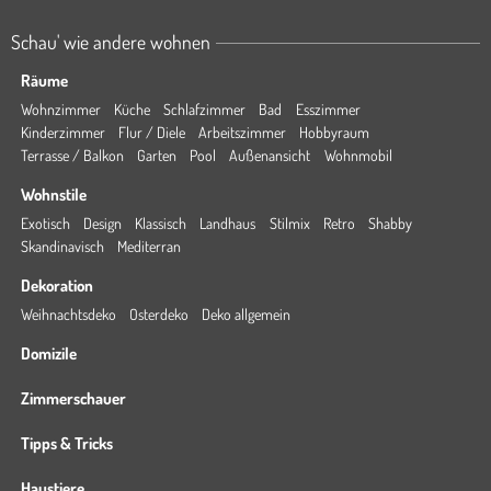
Schau' wie andere wohnen
Räume
Wohnzimmer
Küche
Schlafzimmer
Bad
Esszimmer
Kinderzimmer
Flur / Diele
Arbeitszimmer
Hobbyraum
Terrasse / Balkon
Garten
Pool
Außenansicht
Wohnmobil
Wohnstile
Exotisch
Design
Klassisch
Landhaus
Stilmix
Retro
Shabby
Skandinavisch
Mediterran
Dekoration
Weihnachtsdeko
Osterdeko
Deko allgemein
Domizile
Zimmerschauer
Tipps & Tricks
Haustiere