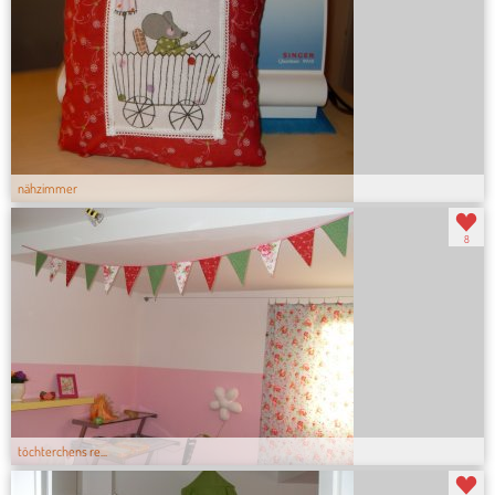
nähzimmer
8
töchterchens re...