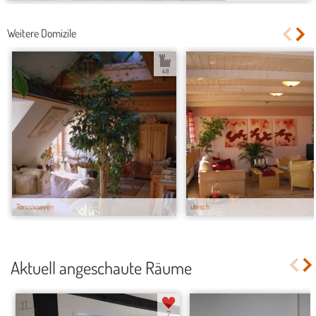
Weitere Domizile
4.8
Tomsixseven
utesch
Aktuell angeschaute Räume
7