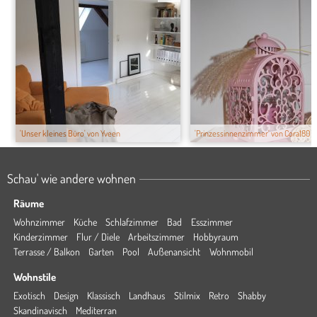
'Unser kleines Büro' von Yveen
'Prinzessinnenzimmer' von Cora180
Schau' wie andere wohnen
Räume
Wohnzimmer
Küche
Schlafzimmer
Bad
Esszimmer
Kinderzimmer
Flur / Diele
Arbeitszimmer
Hobbyraum
Terrasse / Balkon
Garten
Pool
Außenansicht
Wohnmobil
Wohnstile
Exotisch
Design
Klassisch
Landhaus
Stilmix
Retro
Shabby
Skandinavisch
Mediterran