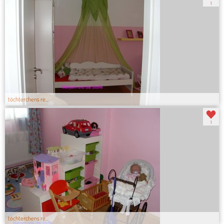
1
töchterchens re...
1
töchterchens re...