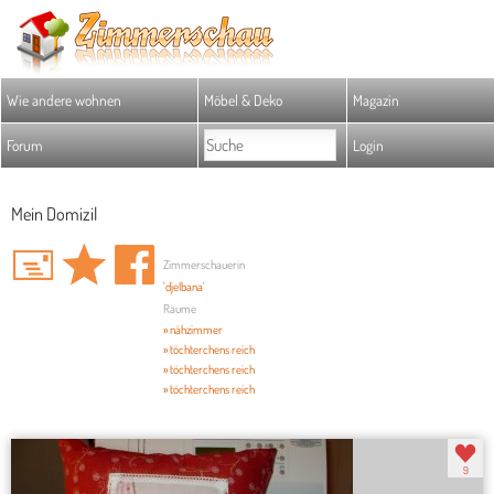
Wie andere wohnen
Möbel & Deko
Magazin
Forum
Login
Mein Domizil
Zimmerschauerin
'djelbana'
Räume
» nähzimmer
» töchterchens reich
» töchterchens reich
» töchterchens reich
9