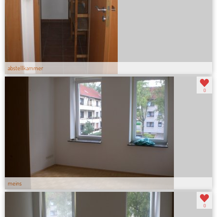
abstellkammer
0
meins
0