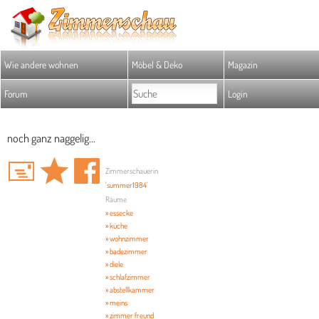
Wie andere wohnen
Möbel & Deko
Magazin
Forum
Login
noch ganz naggelig...
Zimmerschauerin
'summer1984'
Räume
» essecke
» küche
» wohnzimmer
» badezimmer
» diele
» schlafzimmer
» abstellkammer
» meins
» zimmer freund