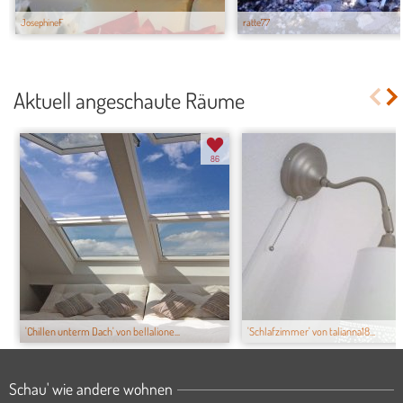
JosephineF
ratte77
Aktuell angeschaute Räume
86
'Chillen unterm Dach' von bellalione...
'Schlafzimmer' von talianna18...
Schau' wie andere wohnen