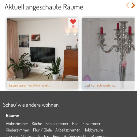
Aktuell angeschaute Räume
29
'Essenfassen' von Minimalist...
'bad' von schnaudeha...
Schau' wie andere wohnen
Räume
Wohnzimmer
Küche
Schlafzimmer
Bad
Esszimmer
Kinderzimmer
Flur / Diele
Arbeitszimmer
Hobbyraum
Terrasse / Balkon
Garten
Pool
Außenansicht
Wohnmobil