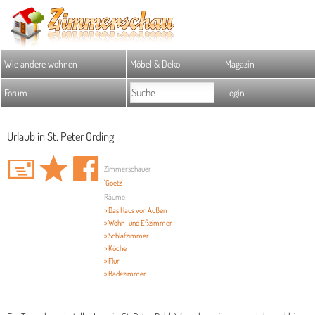
Wie andere wohnen
Möbel & Deko
Magazin
Forum
Login
Urlaub in St. Peter Ording
Zimmerschauer
'Goetz'
Räume
» Das Haus von Außen
» Wohn- und Eßzimmer
» Schlafzimmer
» Küche
» Flur
» Badezimmer