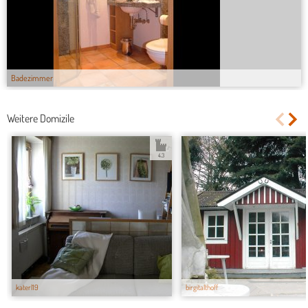
Badezimmer
Weitere Domizile
4.3
katerl19
birgitalthoff