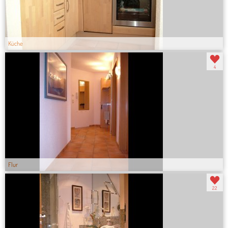
Küche
4
Flur
22