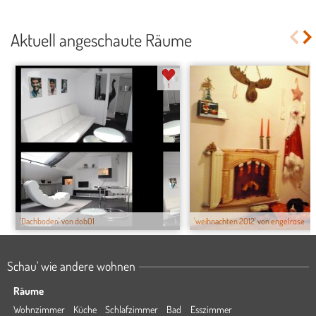
Aktuell angeschaute Räume
1
'Dachboden' von dob01
'weihnachten 2012' von engelrose
Schau' wie andere wohnen
Räume
Wohnzimmer
Küche
Schlafzimmer
Bad
Esszimmer