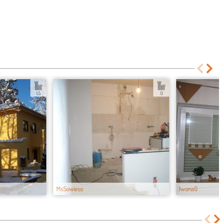
1.5
0
MsSowieso
IwonaG