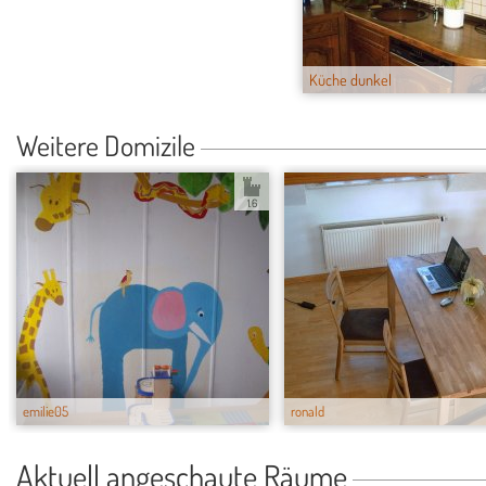
Küche dunkel
Weitere Domizile
1.6
emilie05
ronald
Aktuell angeschaute Räume