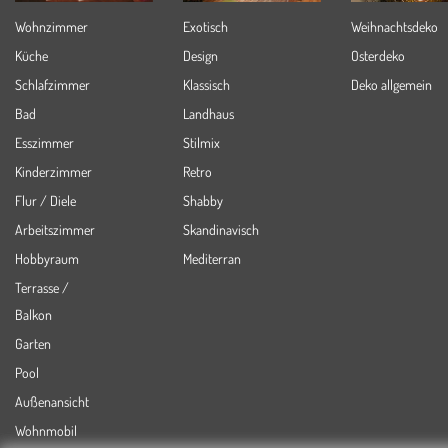
Wohnzimmer
Exotisch
Weihnachtsdeko
Küche
Design
Osterdeko
Schlafzimmer
Klassisch
Deko allgemein
Bad
Landhaus
Esszimmer
Stilmix
Kinderzimmer
Retro
Flur / Diele
Shabby
Arbeitszimmer
Skandinavisch
Hobbyraum
Mediterran
Terrasse /
Balkon
Garten
Pool
Außenansicht
Wohnmobil