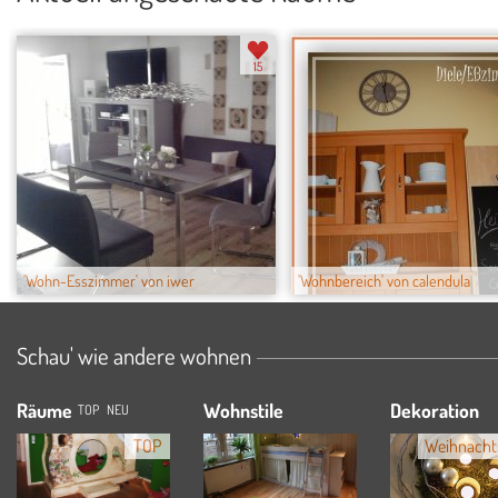
15
'Wohn-Esszimmer' von iwer
'Wohnbereich' von calendula
Schau' wie andere wohnen
Räume
Wohnstile
Dekoration
TOP
NEU
TOP
Weihnacht