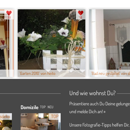
59
18
'Garten 2010' von heito
'Bad neu gestaltet' von s
Und wie wohnst Du?
Präsentiere auch Du Deine gelunge
Domizile
TOP
NEU
und melde Dich an! »
sdeko
TOP
Unsere Fotografie-Tipps helfen Dir,