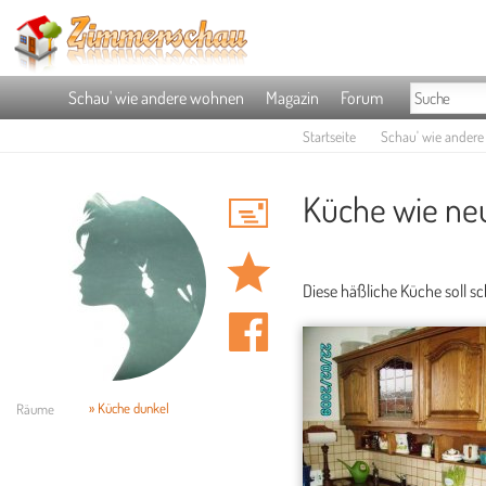
Schau' wie andere wohnen
Magazin
Forum
Startseite
Schau' wie ander
Küche wie neu
Diese häßliche Küche soll s
» Küche dunkel
Räume