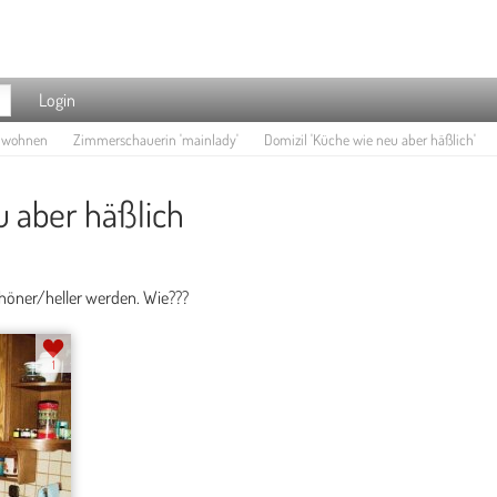
Login
e wohnen
Zimmerschauerin 'mainlady'
Domizil 'Küche wie neu aber häßlich'
 aber häßlich
chöner/heller werden. Wie???
1