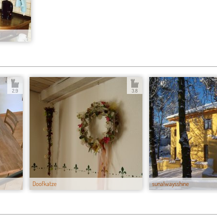
2.9
3.8
Doofkatze
sunalwaysshine