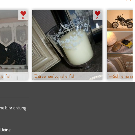
14
22
hellfish
'Entree neu' von shellfish
'☠Sohnemanns R
ne Einrichtung
 Deine