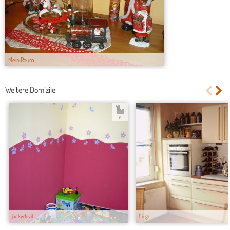
Mein Raum
Weitere Domizile
0
jackydevil
fliege