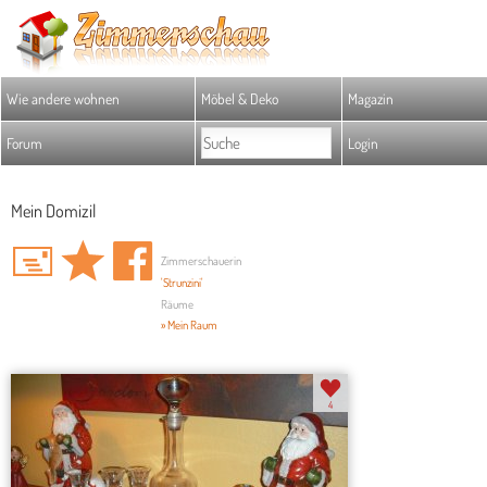
Wie andere wohnen
Möbel & Deko
Magazin
Forum
Login
Mein Domizil
Zimmerschauerin
'Strunzini'
Räume
» Mein Raum
4