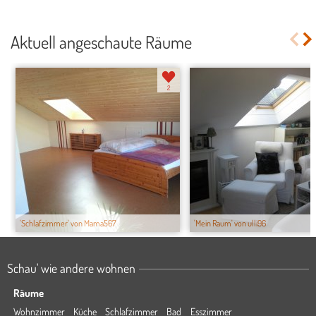
Aktuell angeschaute Räume
2
'Schlafzimmer' von Mama567
'Mein Raum' von ulli96
Schau' wie andere wohnen
Räume
Wohnzimmer
Küche
Schlafzimmer
Bad
Esszimmer