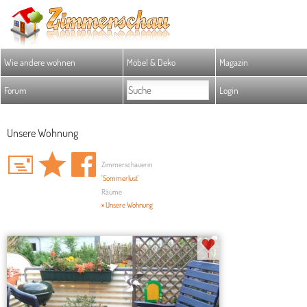
Wie andere wohnen
Möbel & Deko
Magazin
Forum
Login
Unsere Wohnung
Zimmerschauerin
'Sommerlust'
Räume
» Unsere Wohnung
1