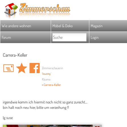
Wie andere wohnen
Möbel & Deko
Magazin
Forum
Login
Carrera-Keller
Zimmerschauerin
'ksunny'
Räume
» Carrera-Keller
irgendwie komm ich hiermit noch nicht so ganz zurecht....
bin halt noch neu hier, bitte um verzeihung !!
lg suse