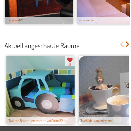
morpheus1275
raumampuls
Aktuell angeschaute Räume
29
'Traktor-Baustellenzimmer' von Vroni82
'Mathilde' von enjoyland