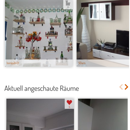
1.5
bonzai1401
SDam
Aktuell angeschaute Räume
5