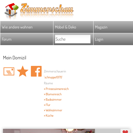
Wie andere wohnen
Möbel & Deko
Magazin
Forum
Login
Mein Domizil
Zimmerschauerin
'schnuppe1970'
Räume
» Prinzessinnenreich
» Blumenreich
» Badezimmer
» Flur
» Wohnzimmer
» Küche