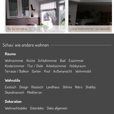
'Küche' von adreg
'unser Wohnzimmer' von tjansa95
Schau' wie andere wohnen
Räume
Wohnzimmer
Küche
Schlafzimmer
Bad
Esszimmer
Kinderzimmer
Flur / Diele
Arbeitszimmer
Hobbyraum
Terrasse / Balkon
Garten
Pool
Außenansicht
Wohnmobil
Wohnstile
Exotisch
Design
Klassisch
Landhaus
Stilmix
Retro
Shabby
Skandinavisch
Mediterran
Dekoration
Weihnachtsdeko
Osterdeko
Deko allgemein