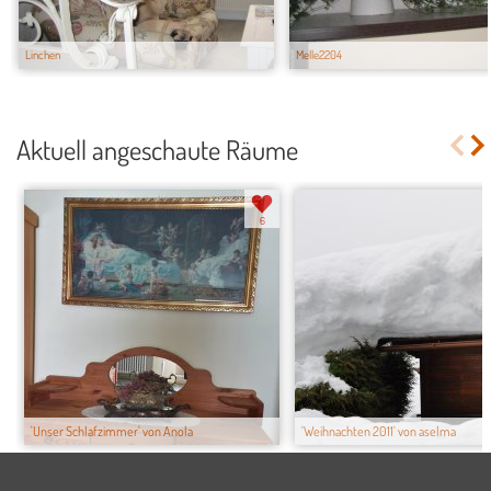
Linchen
Melle2204
Aktuell angeschaute Räume
6
'Unser Schlafzimmer' von Anola
'Weihnachten 2011' von aselma