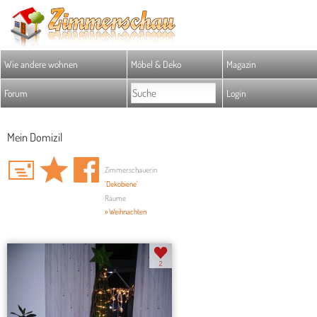
Wie andere wohnen
Möbel & Deko
Magazin
Forum
Login
Mein Domizil
Zimmerschauerin
'Dekobiene'
Räume
» Weihnachten
2