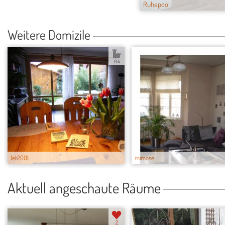
Ruhepool
Weitere Domizile
0.4
let2001
mimose
Aktuell angeschaute Räume
2