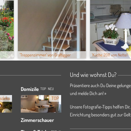
'Treppenzimmer' von Graftigger
'Küche 2011' von Nettel
Und wie wohnst Du?
Präsentiere auch Du Deine gelunge
Domizile
TOP
NEU
und melde Dich an! »
sdeko
TOP
Unsere Fotografie-Tipps helfen Dir,
Einrichtung besonders gut zur Gelt
Zimmerschauer