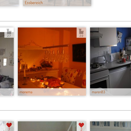
Essbereich
2.7
2.0
monema
maren83
7
2