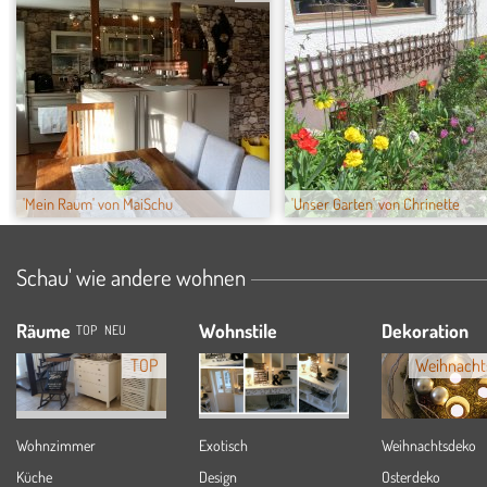
'Mein Raum' von MaiSchu
'Unser Garten' von Chrinette
Schau' wie andere wohnen
Räume
Wohnstile
Dekoration
TOP
NEU
TOP
Weihnacht
Wohnzimmer
Exotisch
Weihnachtsdeko
Küche
Design
Osterdeko