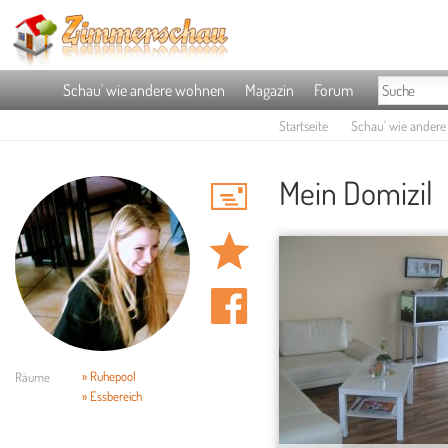
Schau' wie andere wohnen
Magazin
Forum
Startseite
Schau' wie ander
Mein Domizil
» Ruhepool
Räume
» Essbereich