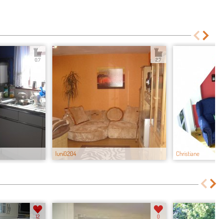
0.7
2.7
luni0204
Christiane
12
0