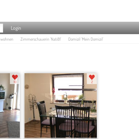
Login
e wohnen
Zimmerschauerin 'Nati81'
Domizil 'Mein Domizil'
10
2