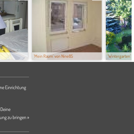
'Mein Raum' von Nine85
'Wintergarten' 
ne Einrichtung
 Deine
ung zu bringen »