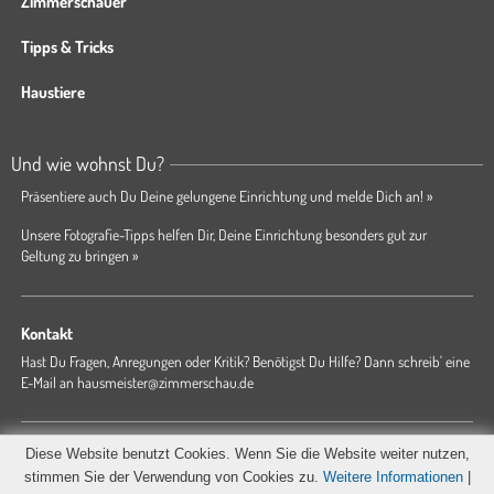
Zimmerschauer
Tipps & Tricks
Haustiere
Und wie wohnst Du?
Präsentiere auch Du Deine gelungene Einrichtung und melde Dich an! »
Unsere Fotografie-Tipps helfen Dir, Deine Einrichtung besonders gut zur
Geltung zu bringen »
Kontakt
Hast Du Fragen, Anregungen oder Kritik? Benötigst Du Hilfe? Dann schreib' eine
E-Mail an
hausmeister@zimmerschau.de
Forum
Magazin
AGB
Presse
Datenschutz
Impressum
Diese Website benutzt Cookies. Wenn Sie die Website weiter nutzen,
Hausordnung
stimmen Sie der Verwendung von Cookies zu.
Weitere Informationen
|