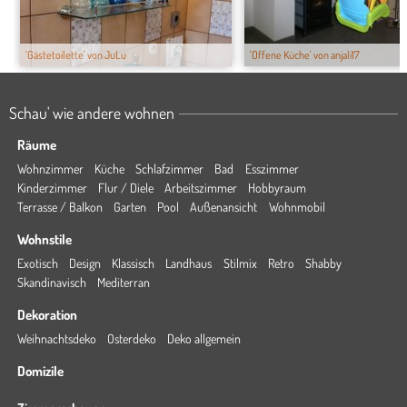
'Gästetoilette' von JuLu
'Offene Küche' von anjali17
Schau' wie andere wohnen
Räume
Wohnzimmer
Küche
Schlafzimmer
Bad
Esszimmer
Kinderzimmer
Flur / Diele
Arbeitszimmer
Hobbyraum
Terrasse / Balkon
Garten
Pool
Außenansicht
Wohnmobil
Wohnstile
Exotisch
Design
Klassisch
Landhaus
Stilmix
Retro
Shabby
Skandinavisch
Mediterran
Dekoration
Weihnachtsdeko
Osterdeko
Deko allgemein
Domizile