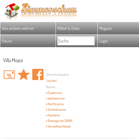
Wie andere wohnen
Möbel & Deko
Magazin
Forum
Login
Villa Mopsi
Zimmerschauerin
'Linchen'
Räume
» Esszimmer
» Wohnzimmer
» Kochträume
» Gartenträume
» Haustiere
» Rosengarten 2008!
» Vorweihnachtszeit