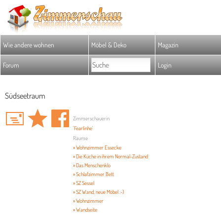
Wie andere wohnen
Möbel & Deko
Magazin
Forum
Login
Südseetraum
Zimmerschauerin
'Fearlinhe'
Räume
» Wohnzimmer Essecke
» Die Küche in ihrem Normal-Zustand
» Das Menschenklo
» Schlafzimmer Bett
» SZ Sessel
» SZ Wand, neue Möbel :-)
» Wohnzimmer
» Wandseite