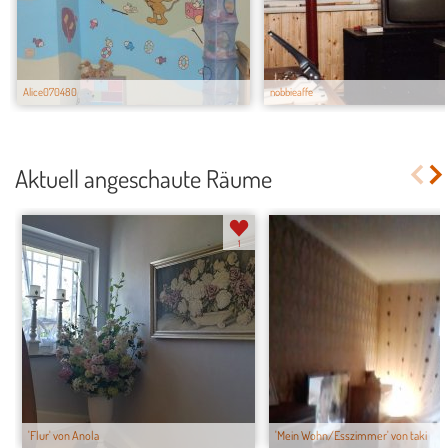
Alice070480
nobbieaffe
Aktuell angeschaute Räume
1
'Flur' von Anola
'Mein Wohn/Esszimmer' von taki