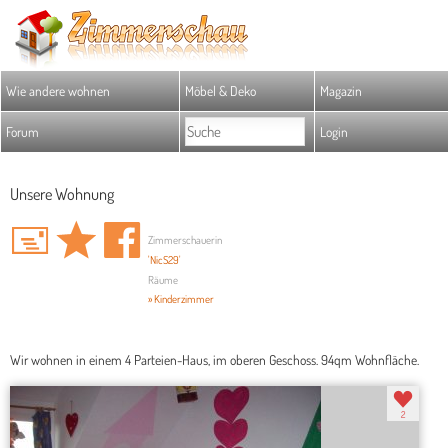
Wie andere wohnen
Möbel & Deko
Magazin
Forum
Login
Unsere Wohnung
Zimmerschauerin
'NicS29'
Räume
» Kinderzimmer
Wir wohnen in einem 4 Parteien-Haus, im oberen Geschoss. 94qm Wohnfläche.
2