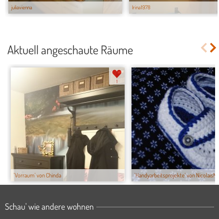
juliavienna
Irina1978
Aktuell angeschaute Räume
1
'Vorraum' von Chinda
'Handyarbeitsprojekte' von NicolaisMa.
Schau' wie andere wohnen