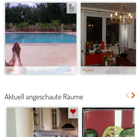
2.7
disilay
Frauke61
Aktuell angeschaute Räume
7