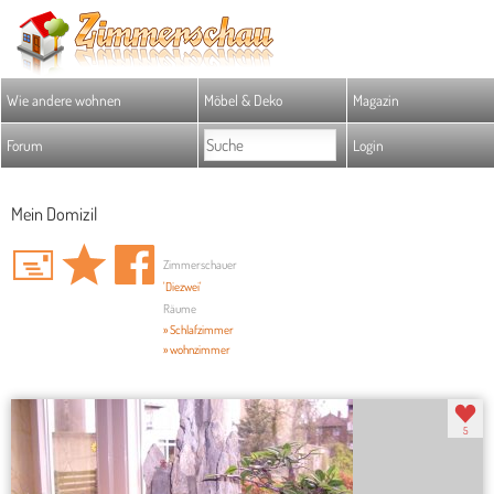
Wie andere wohnen
Möbel & Deko
Magazin
Forum
Login
Mein Domizil
Zimmerschauer
'Diezwei'
Räume
» Schlafzimmer
» wohnzimmer
5