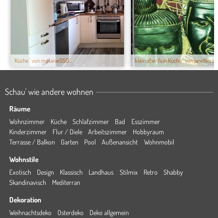
'Küche ' von melanie050...
'klein aber fein Küche ' von janetkiss
Schau' wie andere wohnen
Räume
Wohnzimmer
Küche
Schlafzimmer
Bad
Esszimmer
Kinderzimmer
Flur / Diele
Arbeitszimmer
Hobbyraum
Terrasse / Balkon
Garten
Pool
Außenansicht
Wohnmobil
Wohnstile
Exotisch
Design
Klassisch
Landhaus
Stilmix
Retro
Shabby
Skandinavisch
Mediterran
Dekoration
Weihnachtsdeko
Osterdeko
Deko allgemein