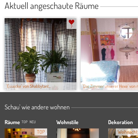
Aktuell angeschaute Räume
7
'Essecke' von Shabbytant...
'Das Zimmer unserer Hexe' von
Schau' wie andere wohnen
Räume
Wohnstile
Dekoration
TOP
NEU
TOP
Weihnacht