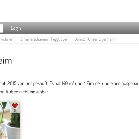
Login
e wohnen
Zimmerschauerin 'PeggySue'
Domizil 'Unser Eigenheim'
eim
ut, 2015 von uns gekauft. Es hat 140 m² und 4 Zimmer und einen ausgeba
von Außen nicht einsehbar.
0