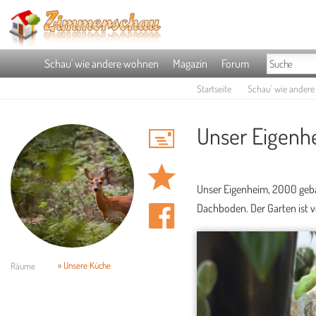
Schau' wie andere wohnen
Magazin
Forum
Startseite
Schau' wie ander
Unser Eigenh
Unser Eigenheim, 2000 geba
Dachboden. Der Garten ist 
» Unsere Küche
Räume