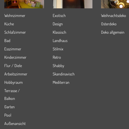
Wohnzimmer
Exotisch
Weihnachtsdeko
Küche
Design
Osterdeko
Schlafzimmer
Klassisch
Deko allgemein
Bad
Landhaus
Esszimmer
Stilmix
Kinderzimmer
Retro
Flur / Diele
Shabby
Arbeitszimmer
Skandinavisch
Hobbyraum
Mediterran
Terrasse /
Balkon
Garten
Pool
Außenansicht