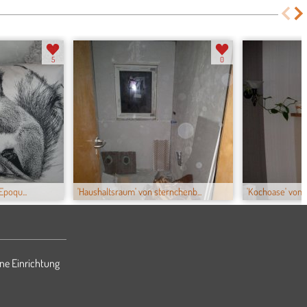
5
0
poqu...
'Haushaltsraum' von sternchenb...
'Kochoase' von la
ne Einrichtung