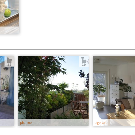
2.5
2.9
pharmer
eigenart