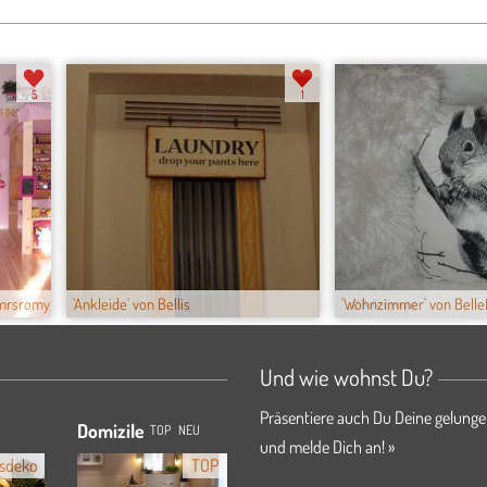
5
1
 mrsromy
'Ankleide' von Bellis
'Wohnzimmer' von BelleE
Und wie wohnst Du?
Präsentiere auch Du Deine gelunge
Domizile
TOP
NEU
und melde Dich an! »
sdeko
TOP