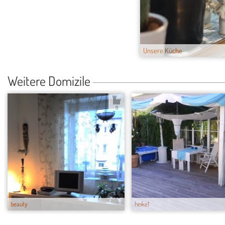
Unsere Küche
Weitere Domizile
0
beauty
heike1