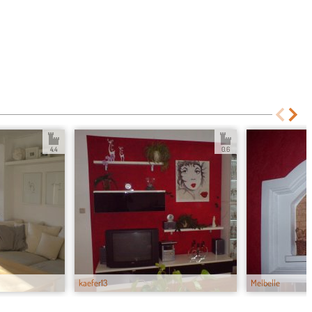
4.4
0.6
kaefer13
Melbelle