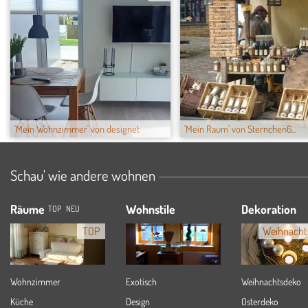
'Mein Wohnzimmer' von designet
'Mein Raum' von Sternchen6...
Schau' wie andere wohnen
Räume
Wohnstile
Dekoration
TOP
NEU
TOP
Weihnacht
Wohnzimmer
Exotisch
Weihnachtsdeko
Küche
Design
Osterdeko