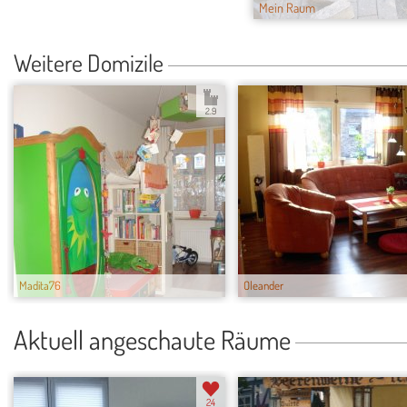
Mein Raum
Weitere Domizile
2.9
Madita76
Oleander
Aktuell angeschaute Räume
24