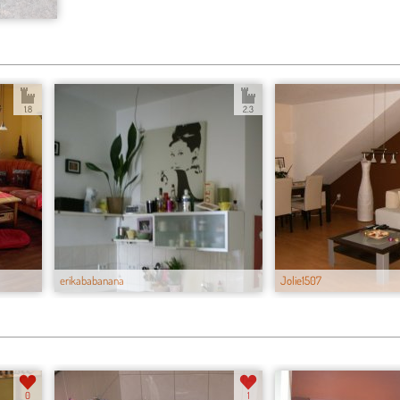
1.8
2.3
erikababanana
Jolie1507
0
1