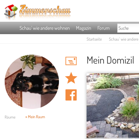
Schau' wie andere wohnen
Magazin
Forum
Startseite
Schau' wie ander
Mein Domizil
» Mein Raum
Räume