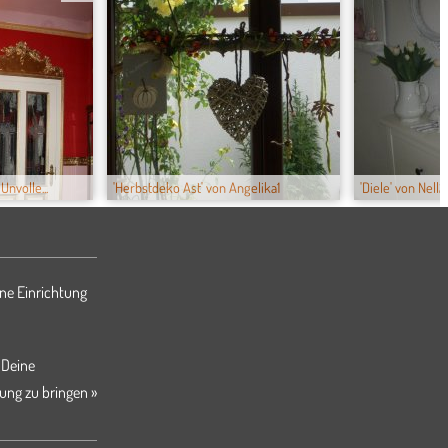
nvolle...
'Herbstdeko Ast' von Angelika1
'Diele' von Nell21
ne Einrichtung
 Deine
ung zu bringen »