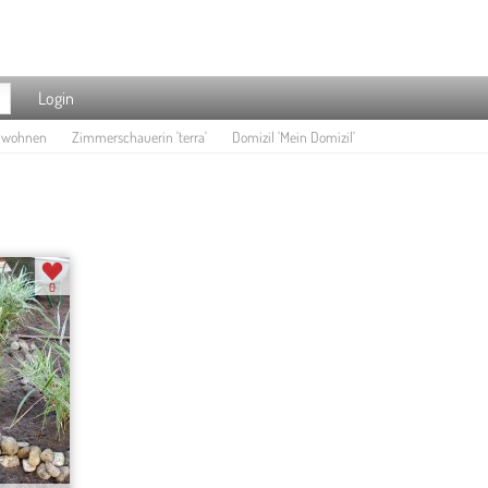
Login
e wohnen
Zimmerschauerin 'terra'
Domizil 'Mein Domizil'
0