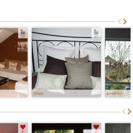
3.3
3.7
Chirpie
karin0502
27
27