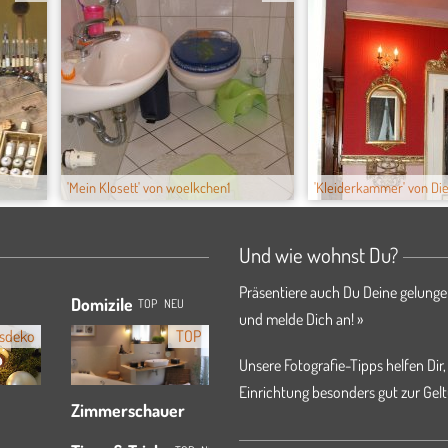
'Mein Klosett' von woelkchen1
'Kleiderkammer' von DieU
Und wie wohnst Du?
Präsentiere auch Du Deine gelunge
Domizile
TOP
NEU
und melde Dich an! »
sdeko
TOP
Unsere Fotografie-Tipps helfen Dir,
Einrichtung besonders gut zur Gelt
Zimmerschauer