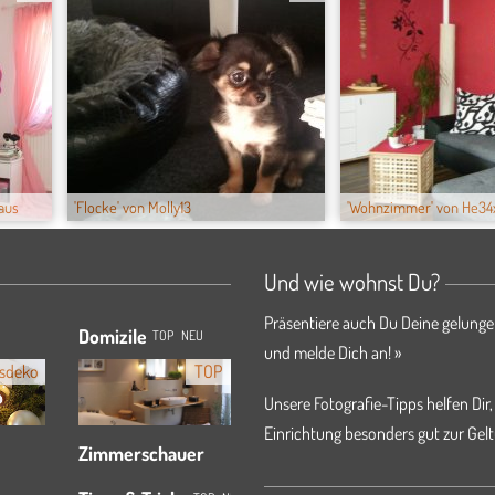
aus
'Flocke' von Molly13
'Wohnzimmer' von He34
Und wie wohnst Du?
Präsentiere auch Du Deine gelunge
Domizile
TOP
NEU
und melde Dich an! »
sdeko
TOP
Unsere Fotografie-Tipps helfen Dir,
Einrichtung besonders gut zur Gelt
Zimmerschauer