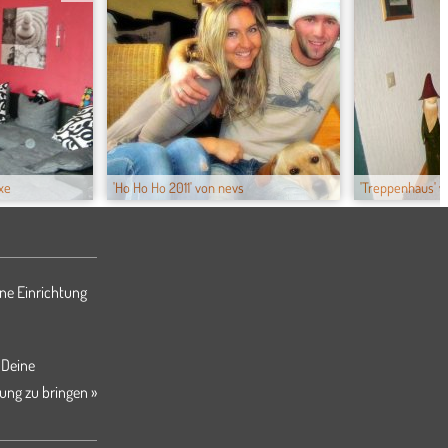
xe
'Ho Ho Ho 2011' von nevs
'Treppenhaus' v
ne Einrichtung
 Deine
ung zu bringen »