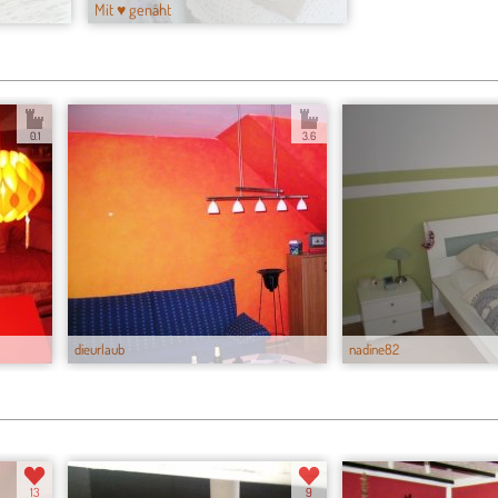
Mit ♥ genäht
0.1
3.6
dieurlaub
nadine82
13
9