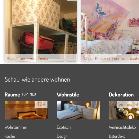
'Abstellraum' von Chinda
'Unser Kinderzimmer' von rosaH
Schau' wie andere wohnen
Räume
Wohnstile
Dekoration
TOP
NEU
TOP
Weihnacht
Wohnzimmer
Exotisch
Weihnachtsdeko
Küche
Design
Osterdeko