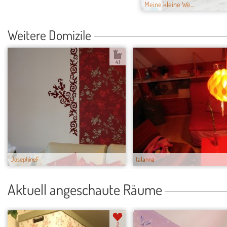
Meine kleine We...
Weitere Domizile
4.1
JosephineF
talanna
Aktuell angeschaute Räume
2