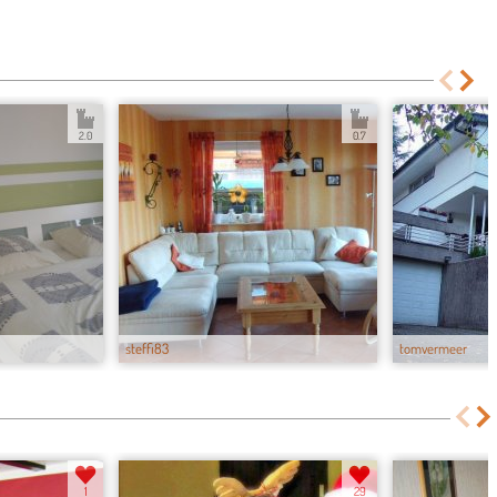
2.0
0.7
steffi83
tomvermeer
1
29