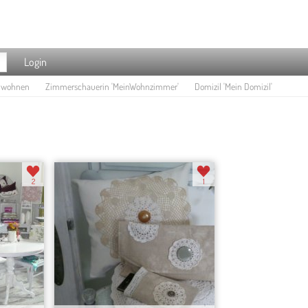
Login
e wohnen
Zimmerschauerin 'MeinWohnzimmer'
Domizil 'Mein Domizil'
2
1