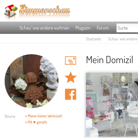
Schau' wie andere wohnen
Magazin
Forum
Startseite
Schau' wie ander
Mein Domizil
» Meine kleine Werkstatt
Räume
» Mit ♥ genäht