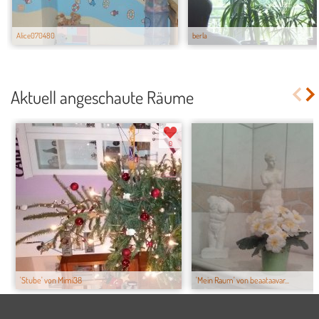
Alice070480
berla
Aktuell angeschaute Räume
0
'Stube' von Mimi38
'Mein Raum' von beaataavar...