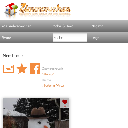
Wie andere wohnen
Möbel & Deko
Magazin
Forum
Login
Mein Domizil
Zimmerschauerin
'GilleBeer'
Räume
» Garten im Winter
0